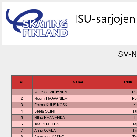
SM-No
Pl.
Name
Club
1
Vanessa VILJANEN
Po
2
Noomi HAAPANIEMI
Po
3
Emma KUUSIKOSKI
K
4
Seela SOINI
Ta
5
Niina NAAMANKA
L
6
Iida PENTTILÄ
Ta
7
Anna OJALA
Ta