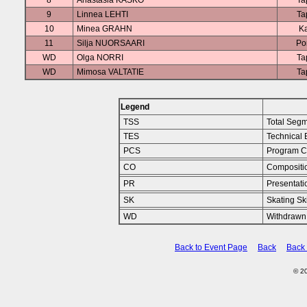
8
Anastasia KASKO
Ta
9
Linnea LEHTI
Ta
10
Minea GRAHN
K
11
Silja NUORSAARI
Po
WD
Olga NORRI
Ta
WD
Mimosa VALTATIE
Ta
Legend
TSS
Total Seg
TES
Technical 
PCS
Program C
CO
Compositi
PR
Presentati
SK
Skating Ski
WD
Withdrawn
Back to Event Page
Back
Back
© 2